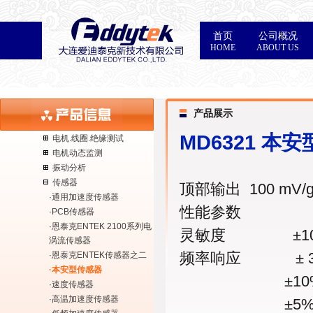
首页
公司概况
HOME
ABOUT US
产品展示
MD6321 本
电机.线圈.绝缘测试
电机动态监测
振动分析
传感器
顶部输出 100 mV/
·通用加速度传感器
性能参数
·PCB传感器
·恩泰克ENTEK 2100系列电
灵敏度 ±10% 1
涡流传感器
频率响应 ± 3d
·恩泰克ENTEK传感器之二
·本安型传感器
±10% 1.
·速度传感器
·高温加速度传感器
±5% 1.7