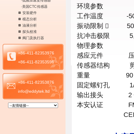
·低频加速度传感器
环境参数
·美国CTC传感器
安装硬件
工作温度 -50 ～
模态分析
振动限制  50
油液分析
探头校准
抗冲击极限 5,0
阀门及执行器
物理参数
+86-411-82353976
感应元件 压电晶
+86-411-82353596
传感器结构 
重量 90 
+86-411-82353876
固定螺钉孔 1/4
info@eddytek.ltd
输出接头 2 针军用
本安认证 FM/CSA D
CENELEC Zon